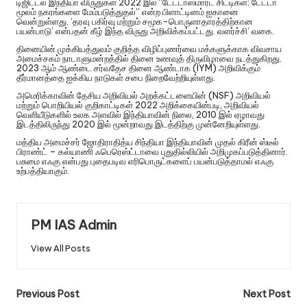
டிஜிட்டல் இந்தியா விருதுகள் 2022 இல் “டேட்டாஸ்மார்ட் சிட்டிகள்: டேட்டா
மூலம் நகரங்களை மேம்படுத்துதல்” என்ற பிளாட்டினம் ஐகானை
வென்றுள்ளது. ‘தரவு பகிர்வு மற்றும் சமூக-பொருளாதாரத்திற்கான
பயன்பாடு’ என்பதன் கீழ் இந்த விருது அறிவிக்கப்பட்டது. வளர்ச்சி’ வகை.
தினையின் முக்கியத்துவம் குறித்த விழிப்புணர்வை மக்களுக்காக விவசாய
அமைச்சகம் நாடாளுமன்றத்தில் தினை உணவுத் திருவிழாவை நடத்துகிறது.
2023 ஆம் ஆண்டை சர்வதேச தினை ஆண்டாக (IYM) அறிவிக்கும்
தீர்மானத்தை ஐக்கிய நாடுகள் சபை நிறைவேற்றியுள்ளது.
அமெரிக்காவின் தேசிய அறிவியல் அறக்கட்டளையின் (NSF) அறிவியல்
மற்றும் பொறியியல் குறிகாட்டிகள் 2022 அறிக்கையின்படி, அறிவியல்
வெளியீடுகளில் உலக அளவில் இந்தியாவின் நிலை, 2010 இல் ஏழாவது
இடத்திலிருந்து 2020 இல் மூன்றாவது இடத்திற்கு முன்னேறியுள்ளது.
மத்திய அமைச்சர் ஜோதிராதித்ய சிந்தியா இந்தியாவின் முதல் கிரீன் ஸ்டீல்
பிராண்ட் – கல்யாணி ஃபெரெஸ்ட்டாவை புதுதில்லியில் அறிமுகப்படுத்தினார்.
பசுமை எஃகு என்பது புதைபடிவ எரிபொருட்களைப் பயன்படுத்தாமல் எஃகு
உற்பத்தியாகும்.
PM IAS Admin
View All Posts
Previous Post
Next Post