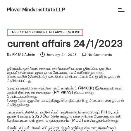
Plover Minds Institute LLP
TNPSC DAILY CURRENT AFFAIRS - ENGLISH
current affairs 24/1/2023
By
PM IAS Admin
January 24, 2023
No Comments
ஐரோப்பிய ஒன்றியத் தலைவர்கள் போஸ்னியாவை ஐரோப்பிய ஒன்றிய
உறுப்புரிமைக்கான முறையான வேட்பாளராக அங்கீகரித்துள்ளனர்.
பிரஸ்ஸல்ஸில் (பெல்ஜியம்) நடைபெற்ற உச்சிமாநாட்டின் போது இந்த ஒப்புதல்
அளிக்கப்பட்டது.
பிரதான் மந்திரி கௌஷல் கோ காம் காரியக்ரம் (PMKKK) இப்போது பிரதான்
மந்திரி விராசத் கா சம்வர்தன் (PM VIKAS) திட்டம் என்று
பெயரிடப்பட்டுள்ளது.
15வது நிதிக் குழுவின் காலத்திற்கு இந்த திட்டத்திற்கு அமைச்சரவை ஒப்புதல்
அளித்துள்ளது.
டாடா ஸ்டீல் லிமிடெட், புவனேஸ்வர்-ரூர்கேலாவில் நடைபெறும் FIH ஆடவர்
உலகக் கோப்பை 2023 இன் அதிகாரப்பூர்வ பங்காளியாக ஆவதற்கு ஹாக்கி
இந்தியாவுடன் புரிந்துணர்வு ஒப்பந்தத்தில் (MOU) கையெழுத்திட்டுள்ளது.
ஸ்மார்ட் சிட்டிஸ் மிஷன், வீட்டுவசதி மற்றும் நகர்ப்புற விவகார அமைச்சகம்,